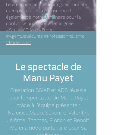
Leur engagement et leur rigueur ont été
exemplaires. Un immense merci
également à notre partenaire pour la
confiance qu'il nous a témoignée.
#SécuritéPrivée
#Fumel
#AgentDeSécurité
#Professionnalisme
#Partenariat
Le spectacle de
Manu Payet
Prestation SSIAP et ADS réussie
pour le spectacle de Manu Payet
grâce à l'équipe présente :
Narcisse,Mado, Séverine, Valentin,
Jérôme, Thomas, Florian et Benoît.
Merci à notre partenaire pour sa