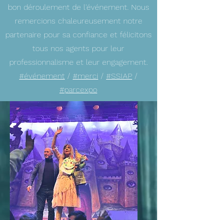
bon déroulement de l'événement. Nous
remercions chaleureusement notre
partenaire pour sa confiance et félicitons
tous nos agents pour leur
professionnalisme et leur engagement.
#événement
/
#merci
/
#SSIAP
/
#parcexpo