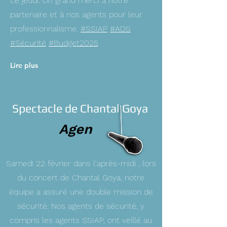
ce jeudi. Un grand merci à notre
partenaire et à nos agents pour leur
professionnalisme.
#SSIAP
#ADS
#Sécurité
#Budget2025
Lire plus
Spectacle de Chantal Goya
Agen
Samedi 22 février dans l'après-midi , lors
du concert de Chantal Goya, notre
équipe a assuré une double mission de
sécurité. Nos agents de sécurité, y
compris les agents SSIAP, ont veillé au