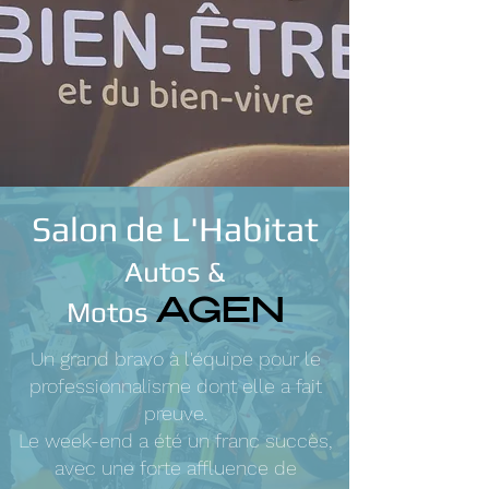
Salon de L'Habitat
Autos &
Motos
AGEN
Un grand bravo à l'équipe pour le
professionnalisme dont elle a fait
preuve.
Le week-end a été un franc succès,
avec une forte affluence de