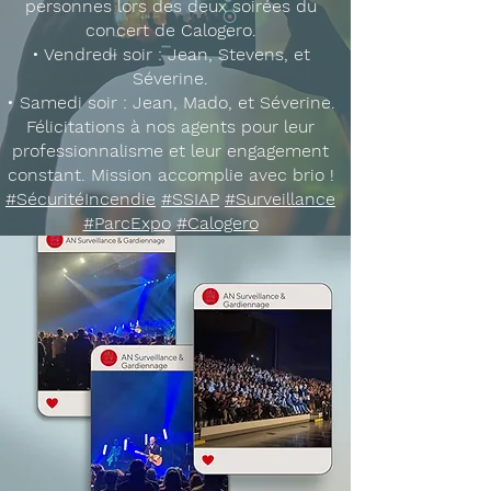
personnes lors des deux soirées du
concert de Calogero.
• Vendredi soir : Jean, Stevens, et
Séverine.
• Samedi soir : Jean, Mado, et Séverine.
Félicitations à nos agents pour leur
professionnalisme et leur engagement
constant. Mission accomplie avec brio !
#SécuritéIncendie
#SSIAP
#Surveillance
#ParcExpo
#Calogero