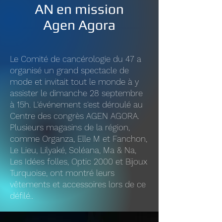
AN en mission
Agen Agora
Le Comité de cancérologie du 47 a
organisé un grand spectacle de
mode et invitait tout le monde à y
assister le dimanche 28 septembre
à 15h. L'événement s'est déroulé au
Centre des congrès AGEN AGORA.
Plusieurs magasins de la région,
comme Organza, Elle M et Fanchon,
Le Lieu, Lilyaké, Soléana, Ma & Na,
Les Idées folles, Optic 2000 et Bijoux
Turquoise, ont montré leurs
vêtements et accessoires lors de ce
défilé..