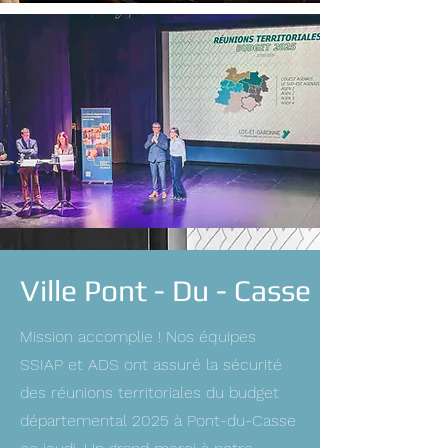
Ville Pont - Du - Casse
Mission accomplie ! Nos équipes
SSIAP et ADS ont assuré la sécurité
des réunions territoriales du budget
départemental 2025 à Pont-du-Casse