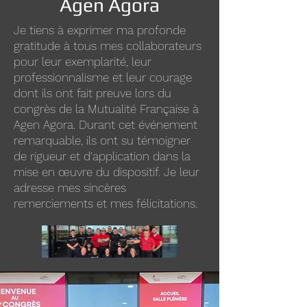
Agen Agora
Je tiens à exprimer ma profonde
gratitude à tous mes collaborateurs
pour leur exemplarité, leur
professionnalisme et leur courage
dont ils ont fait preuve lors du
congrès de la Mutualité Française à
Agen Agora. Durant cet événement
remarquable, ils ont su témoigner
de rigueur et d'application dans la
mise en œuvre du dispositif. Je leur
adresse mes sincères
remerciements et mes félicitations.
Nos services