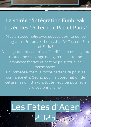
La soirée d'intégration Funbreak
des écoles CY Tech de Pau et Paris !
Mission accomplie avec succès pour la soirée
d'intégration Funbreak des écoles CY Tech de Pau
et Paris !
Nos agents ont assuré la sécurité au camping Lou
Broustaricq à Sanguinet, garantissant une
ambiance festive et sereine pour tous les
participants.
Un immense merci à notre partenaire pour sa
confiance et à Cédric pour la coordination de
cette mission. Bravo à toute l'équipe pour son
professionnalisme !
Les Fêtes d'Agen
2025