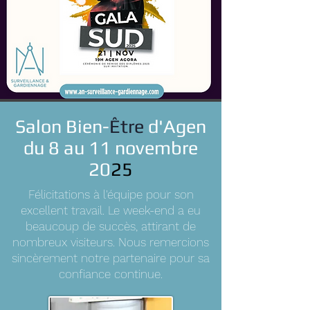
Salon Bien-
Être
d'Agen
du 8 au 11 novembre
20
25
Félicitations à l'équipe pour son
excellent travail. Le week-end a eu
beaucoup de succès, attirant de
nombreux visiteurs. Nous remercions
sincèrement notre partenaire pour sa
confiance continue.