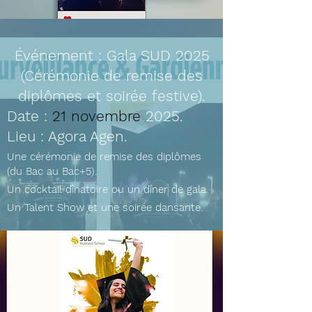
Événement : Gala SUD 2025
(Cérémonie de remise des
diplômes et soirée festive).
Date :
21 novembre
2025.
Lieu : Agora Agen.
Une cérémonie de remise des diplômes
(du Bac au Bac+5).
Un cocktail dînatoire ou un dîner de gala.
Un Talent Show et une soirée dansante.