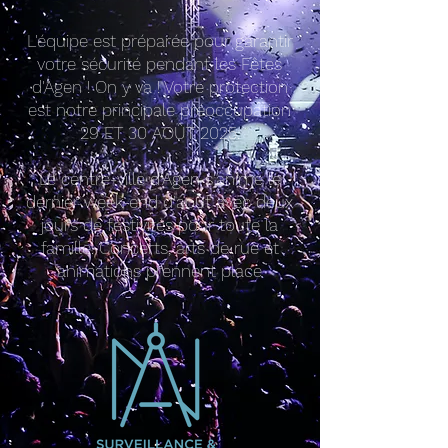
L'équipe est préparée pour garantir
votre sécurité pendant les Fêtes
d'Agen ! On y va ! Votre protection
est notre principale préoccupation
29 ET 30 AOÛT 2025.
Le centre-ville d'Agen s'anime le
dernier week-end d'août avec deux
jours de festivités pour toute la
famille. Concerts, arts de rue et
animations prennent place