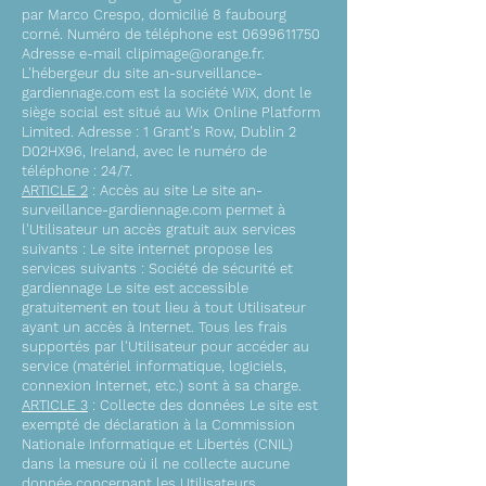
par Marco Crespo, domicilié 8 faubourg
corné. Numéro de téléphone est
0699611750
Adresse e-mail
clipimage@orange.fr
.
L'hébergeur du site an-surveillance-
gardiennage.com est la société WiX, dont le
siège social est situé au Wix Online Platform
Limited. Adresse : 1 Grant's Row, Dublin 2
D02HX96, Ireland, avec le numéro de
téléphone : 24/7.
ARTICLE 2
: Accès au site Le site an-
surveillance-gardiennage.com permet à
l'Utilisateur un accès gratuit aux services
suivants : Le site internet propose les
services suivants : Société de sécurité et
gardiennage Le site est accessible
gratuitement en tout lieu à tout Utilisateur
ayant un accès à Internet. Tous les frais
supportés par l'Utilisateur pour accéder au
service (matériel informatique, logiciels,
connexion Internet, etc.) sont à sa charge.
ARTICLE 3
: Collecte des données Le site est
exempté de déclaration à la Commission
Nationale Informatique et Libertés (CNIL)
dans la mesure où il ne collecte aucune
donnée concernant les Utilisateurs.