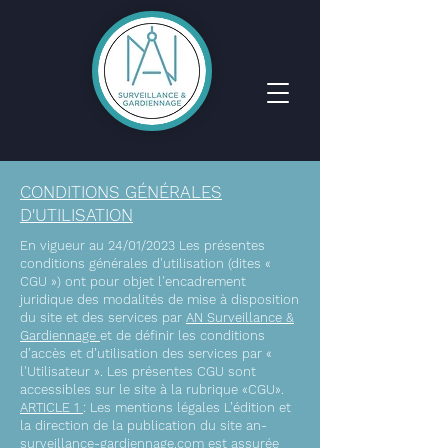
CONDITIONS GÉNÉRALES
D'UTILISATION
En vigueur au 24/01/2023 Les présentes
conditions générales d'utilisation (dites «
CGU ») ont pour objet l'encadrement
juridique des modalités de mise à disposition
du site et des services par
AN Surveillance &
Gardiennage
et de définir les conditions
d’accès et d’utilisation des services par «
l'Utilisateur ». Les présentes CGU sont
accessibles sur le site à la rubrique «CGU».
ARTICLE 1
: Les mentions légales L’édition et
la direction de la publication du site an-
surveillance-gardiennage.com est assurée