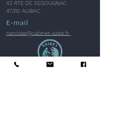
42 RTE DE SEGOUGNAC
47310 AUBIAC
E-mail
narcisse@cabinet-azais.fr