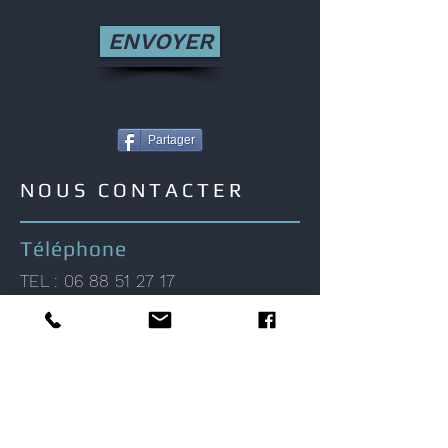
ENVOYER
Partager
NOUS CONTACTER
Téléphone
TEL :
06 88 51 27 17
Adresse
42 RTE DE SEGOUGNAC
47310 AUBIAC
E-mail
narcisse@cabinet-azais.fr