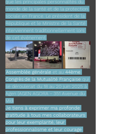
que les principales personnalités du 
monde de la santé et de la protection 
sociale en France. Le président de la 
République et le Ministre de la Santé 
interviennent traditionnellement lors 
de cet événement.
'Assemblée générale
 et au 
44ème 
Congrès de la Mutualité Française
 qui 
se déroulerait du 18 au 20 juin 2025 à 
Agen (AGEN AGORA - 351 Avenue du 
Midi
Je tiens à exprimer ma profonde 
gratitude à tous mes collaborateurs 
pour leur exemplarité, leur 
professionnalisme et leur courage 