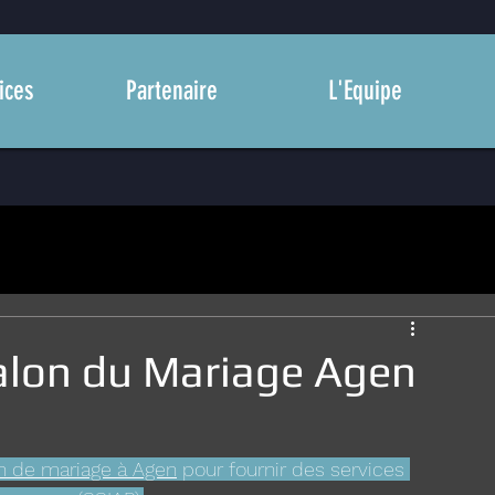
ices
Partenaire
L'Equipe
alon du Mariage Agen
n de mariage à Agen
 pour fournir des services 