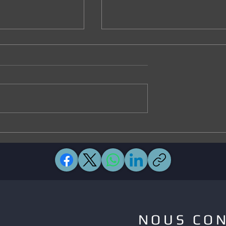
u club de basket
Sécurité au rendez-vous po
Julien Clerc
NOUS CO