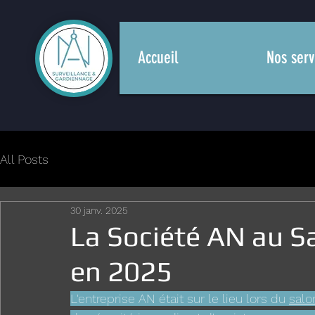
Accueil
Nos serv
All Posts
30 janv. 2025
La Société AN au S
en 2025
L'entreprise AN était sur le lieu lors du 
salo