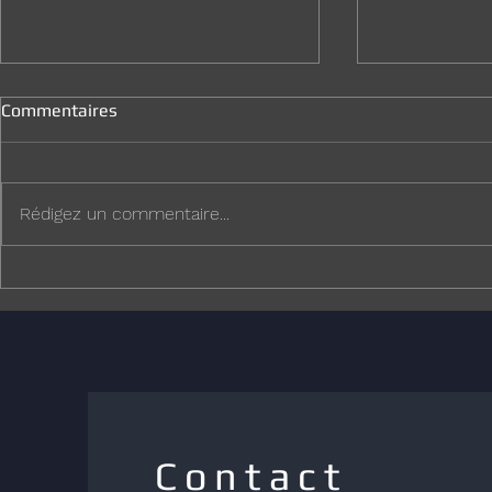
Commentaires
Rédigez un commentaire...
Mission de sécurisation sur la
Les 40 ans d
Vendée Arctique pour AN
d’Aubiac
Contact