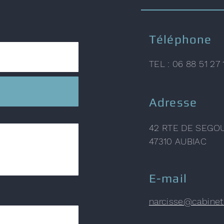
Téléphone
TEL : 06 88 51 27 
Adresse
42 RTE DE SEG
47310 AUBIAC
E-mail
narcisse@cabinet-