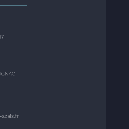
17
OUGNAC
azais.fr