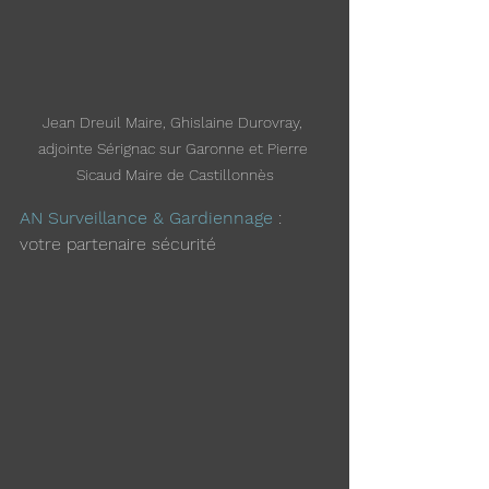
Jean Dreuil Maire, Ghislaine Durovray, 
adjointe Sérignac sur Garonne et Pierre 
Sicaud Maire de Castillonnès
AN Surveillance & Gardiennage
 : 
votre partenaire sécurité