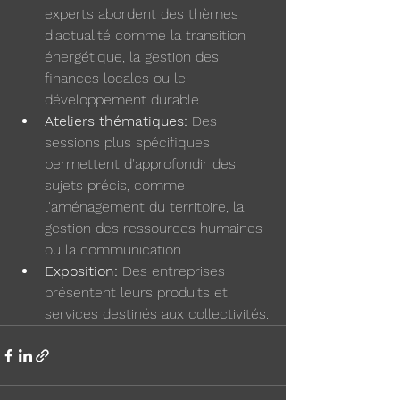
experts abordent des thèmes 
d'actualité comme la transition 
énergétique, la gestion des 
finances locales ou le 
développement durable.
Ateliers thématiques:
 Des 
sessions plus spécifiques 
permettent d'approfondir des 
sujets précis, comme 
l'aménagement du territoire, la 
gestion des ressources humaines 
ou la communication.
Exposition:
 Des entreprises 
présentent leurs produits et 
services destinés aux collectivités.