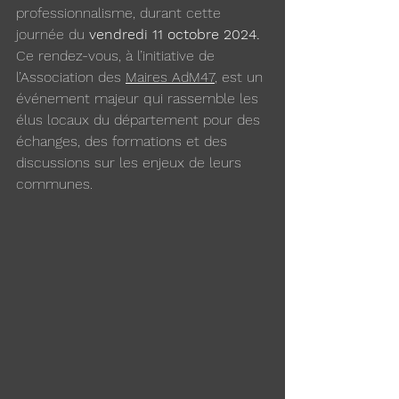
professionnalisme, durant cette 
journée du 
vendredi 11 octobre 2024.
Ce rendez-vous, à l’initiative de 
l’Association des 
Maires AdM47
, 
est un 
événement majeur qui rassemble les 
élus locaux du département pour des 
échanges, des formations et des 
discussions sur les enjeux de leurs 
communes.