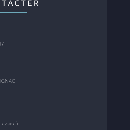
NTACTER
17
OUGNAC
azais.fr