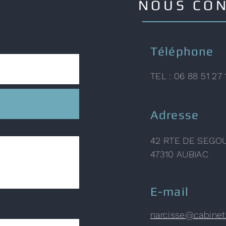
NOUS CO
Téléphone
TEL : 06 88 51 27 
Adresse
42 RTE DE SEG
47310 AUBIAC
E-mail
narcisse@cabinet-